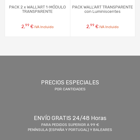
PACK 2 x WALL’ART 1-MÓDULO
PACK WALL’ART TRANSPARENTE
P
TRANSPARENTE
con Luminiscentes
99
99
2,
€
2,
€
IVA Incluido
IVA Incluido
PRECIOS ESPECIALES
POR CANTIDADES
ENVÍO GRATIS 24/48 Horas
PARA PEDIDOS SUPERIOR A 99 €
PENÍNSULA (ESPAÑA Y PORTUGAL) Y BALEARES