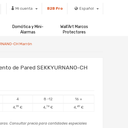
Mi cuenta
B2B Pro
Español
Domótica y Mini-
Wall’Art Marcos
Alarmas
Protectores
YURNANO-CH Marrón
miento de Pared SEKKYURNANO-CH
4
8 -12
16 +
99
74
49
4,
€
4,
€
4,
€
oras. Consultar precio para cantidades especiales