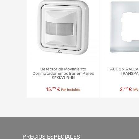
Detector de Movimiento
PACK 2 x WALL’
Conmutador Empotrar en Pared
TRANSPA
SEKKYUR-IN
99
99
15,
€
2,
€
IVA Incluido
IVA
PRECIOS ESPECIALES