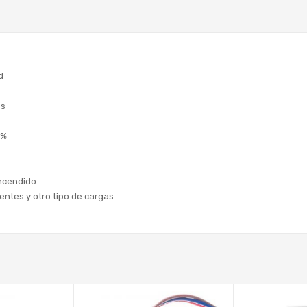
d
es
0%
Encendido
ntes y otro tipo de cargas