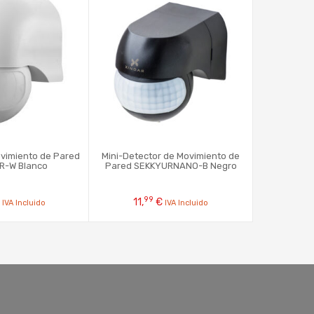
vimiento de Pared
Mini-Detector de Movimiento de
Mini-Detec
R-W Blanco
Pared SEKKYURNANO-B Negro
Pared SEK
99
9
11,
€
11,
IVA Incluido
IVA Incluido