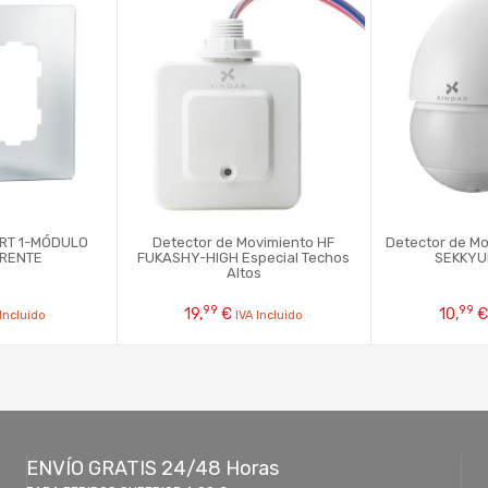
ART 1-MÓDULO
Detector de Movimiento HF
Detector de Mo
RENTE
FUKASHY-HIGH Especial Techos
SEKKYU
Altos
99
99
19,
€
10,
€
 Incluido
IVA Incluido
ENVÍO GRATIS 24/48 Horas