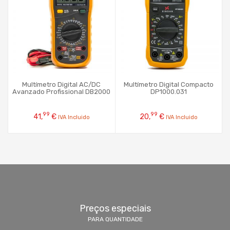
Multímetro Digital AC/DC
Multímetro Digital Compacto
Avanzado Profissional DB2000
DP1000.031
99
99
41,
€
20,
€
IVA Incluido
IVA Incluido
Preços especiais
PARA QUANTIDADE