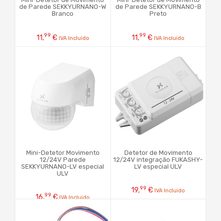
de Parede SEKKYURNANO-W
de Parede SEKKYURNANO-B
Branco
Preto
99
99
11,
€
11,
€
IVA Incluido
IVA Incluido
Mini-Detetor Movimento
Detetor de Movimento
12/24V Parede
12/24V integração FUKASHY-
SEKKYURNANO-LV especial
LV especial ULV
ULV
99
19,
€
IVA Incluido
99
16,
€
IVA Incluido