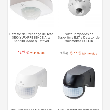
Detetor de Presença de Teto
Porta-lâmpadas de
SEKKYUR-PRESENCE Alta
Superfície E27 e Detetor de
Sensibilidade ajustável
Movimento HOLDIR
99
99
19,
€
5,
€
99
IVA Incluido
7,
€
IVA Incluido
Mini-Detetor de Movimento
Mini-Detetor de Movimento