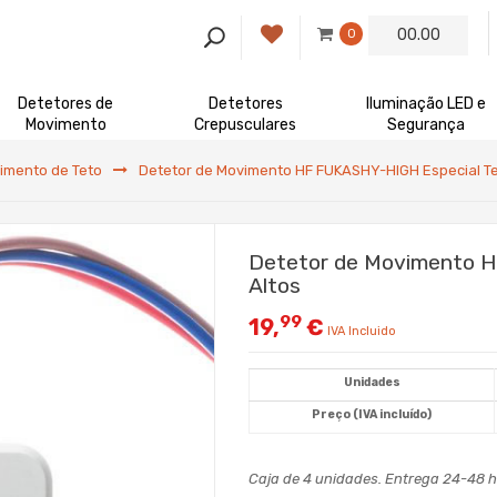
00.00
0
Detetores de
Detetores
Iluminação LED e
Movimento
Crepusculares
Segurança
imento de Teto
Detetor de Movimento HF FUKASHY-HIGH Especial Te
Detetor de Movimento 
Altos
99
19,
€
IVA Incluido
Unidades
Preço (IVA incluído)
Caja de 4 unidades. Entrega 24-48 h