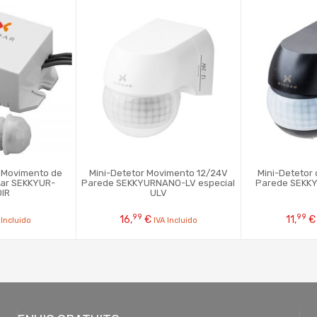
e Movimento de
Mini-Detetor Movimento 12/24V
Mini-Detetor
rar SEKKYUR-
Parede SEKKYURNANO-LV especial
Parede SEKK
OIR
ULV
99
99
16,
€
11,
€
 Incluido
IVA Incluido