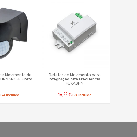
 de Movimento de
Detetor de Movimento para
Mini-Dete
YURNANO-B Preto
Integração Alta Freqüência
Parede
FUKASHY
99
9
16,
€
4,
IVA Incluido
IVA Incluido