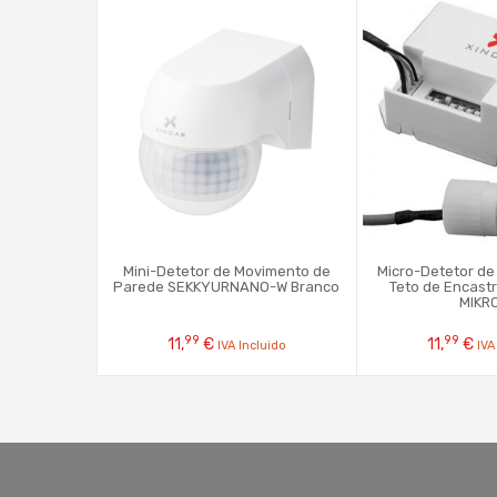
Mini-Detetor de Movimento de
Micro-Detetor d
Parede SEKKYURNANO-W Branco
Teto de Encast
MIKR
99
99
11,
€
11,
€
IVA Incluido
IVA