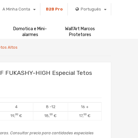
A Minha Conta
B2B Pro
Português
Domotica e Mini-
Wall’Art Marcos
alarmes
Protetores
tos Altos
HF FUKASHY-HIGH Especial Tetos
4
8 -12
16 +
99
99
99
19,
€
18,
€
17,
€
oras. Consultar precio para cantidades especiales